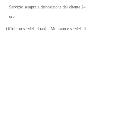
Servizio sempre a disposizione del cliente 24
ore.
Offriamo servizi di taxi a Monsano e servizi di
autonoleggio con conducente in tutta Italia con
priorità nella Provincia di Ancona nei comuni di
Monsano, Jesi, Moie, Castelbellino stazione,
Falconara, Marina di Montemarciano, Marzocca,
Monte San vito, Chiaravalle, Polverigi, Ostra, e
nelle diverse località limitrofe.
il nostro servizio di autonoleggio con autista si
effettua con pulmino 9 posti compreso il
conducente. con prenotazione Anticipata e se è
disponibile anche immediata alla nostra sede di
Monsano avente numero fisso
0731605279