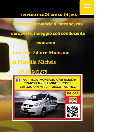
servizio ncc 24 ore su 24 jesi,
monsano, provincia di ancona, taxi
aeroporto, noleggio con conducente
monsano
Taxi Ncc 24 ore Monsano
di Piattella Michele
0731-605279