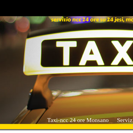
servizio ncc 24 ore su 24 jesi
Taxi-ncc 24 ore Monsano
Serviz