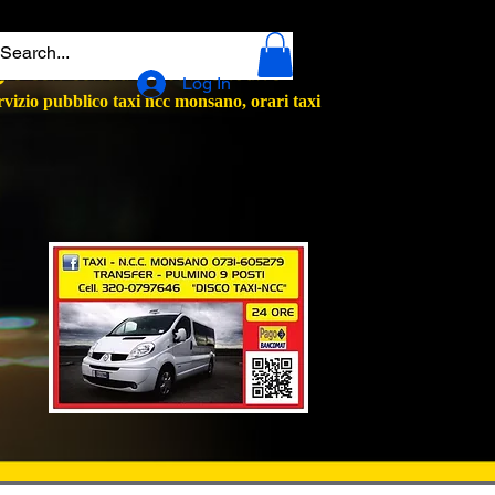
oleggio con conducente monsano
Log In
vizio pubblico taxi ncc monsano, orari taxi