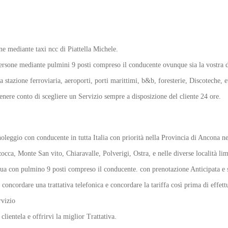
ne mediante taxi ncc di Piattella Michele.
e persone mediante pulmini 9 posti compreso il conducente ovunque sia la vostra 
da stazione ferroviaria, aeroporti, porti marittimi, b&b, foresterie, Discoteche, e
ere conto di scegliere un Servizio sempre a disposizione del cliente 24 ore.
noleggio con conducente in tutta Italia con priorità nella Provincia di Ancona 
ca, Monte San vito, Chiaravalle, Polverigi, Ostra, e nelle diverse località lim
ettua con pulmino 9 posti compreso il conducente. con prenotazione Anticipata e 
ordare una trattativa telefonica e concordare la tariffa così prima di effettua
rvizio
ientela e offrirvi la miglior Trattativa.