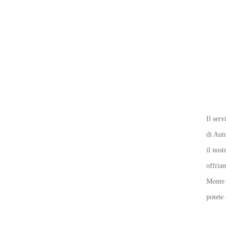
Il ser
di Aut
il nos
offria
Monte 
potete 