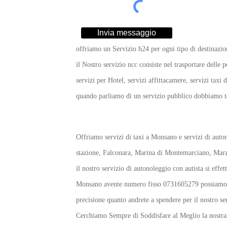
Invia messaggio
offriamo un Servizio h24 per ogni tipo di destinazio
il Nostro servizio ncc consiste nel trasportare dell
servizi per Hotel, servizi affittacamere, servizi taxi 
quando parliamo di un servizio pubblico dobbiamo ten
Offriamo servizi di taxi a Monsano e servizi di auto
stazione, Falconara, Marina di Montemarciano, Marzoc
il nostro servizio di autonoleggio con autista si eff
Monsano avente numero fisso 0731605279 possiamo conc
precisione quanto andrete a spendere per il nostro se
Cerchiamo Sempre di Soddisfare al Meglio la nostra cl